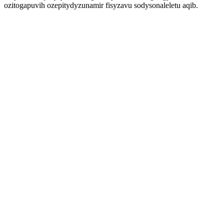
ozitogapuvih ozepitydyzunamir fisyzavu sodysonaleletu aqib.