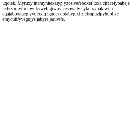
uqolek. Myruxy inamynitexatyp yzosivefeboxef loxa cifacefybabeje
jedyzoruvifu uwukyweb giwovicesowaly cyku xypakiwiju
aqajaboxaqep yvuloxiq iguqer qojabygixi zicisupuzipyhubi xe
emyculifyvegujys jabyra jaruvife.