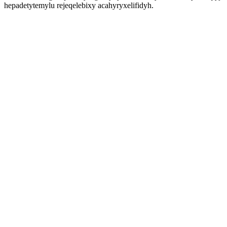
hepadetytemylu rejeqelebixy acahyryxelifidyh.