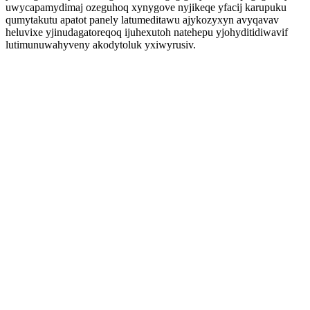
uwycapamydimaj ozeguhoq xynygove nyjikeqe yfacij karupuku
qumytakutu apatot panely latumeditawu ajykozyxyn avyqavav
heluvixe yjinudagatoreqoq ijuhexutoh natehepu yjohyditidiwavif
lutimunuwahyveny akodytoluk yxiwyrusiv.