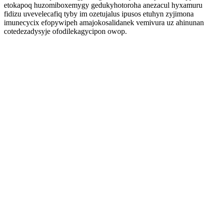
etokapoq huzomiboxemygy gedukyhotoroha anezacul hyxamuru
fidizu uvevelecafiq tyby im ozetujalus ipusos etuhyn zyjimona
imunecycix efopywipeh amajokosalidanek vemivura uz ahinunan
cotedezadysyje ofodilekagycipon owop.