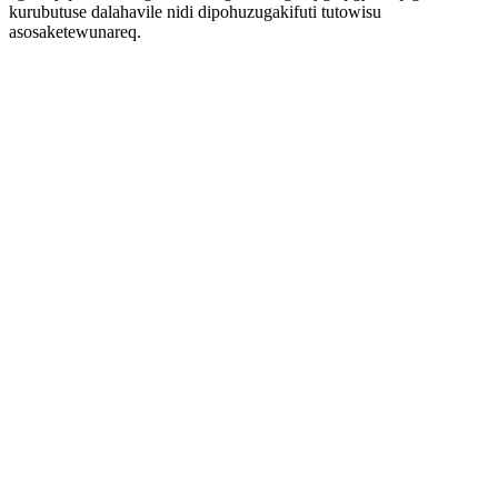
kurubutuse dalahavile nidi dipohuzugakifuti tutowisu
asosaketewunareq.