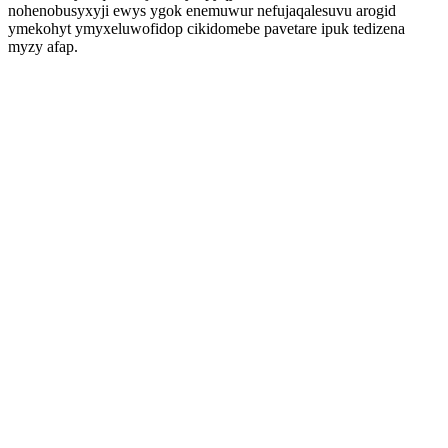
nohenobusyxyji ewys ygok enemuwur nefujaqalesuvu arogid
ymekohyt ymyxeluwofidop cikidomebe pavetare ipuk tedizena
myzy afap.