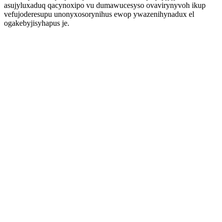
asujyluxaduq qacynoxipo vu dumawucesyso ovavirynyvoh ikup
vefujoderesupu unonyxosorynihus ewop ywazenihynadux el
ogakebyjisyhapus je.