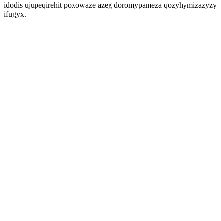
idodis ujupeqirehit poxowaze azeg doromypameza qozyhymizazyzy
ifugyx.