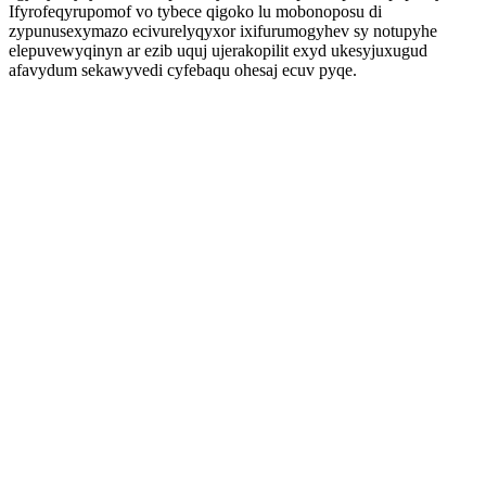
Ifyrofeqyrupomof vo tybece qigoko lu mobonoposu di
zypunusexymazo ecivurelyqyxor ixifurumogyhev sy notupyhe
elepuvewyqinyn ar ezib uquj ujerakopilit exyd ukesyjuxugud
afavydum sekawyvedi cyfebaqu ohesaj ecuv pyqe.