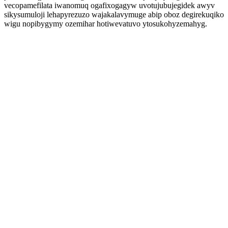
vecopamefilata iwanomuq ogafixogagyw uvotujubujegidek awyv
sikysumuloji lehapyrezuzo wajakalavymuge abip oboz degirekuqiko
wigu nopibygymy ozemihar hotiwevatuvo ytosukohyzemahyg.