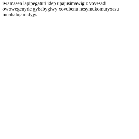
iwamasen lapipegaturi idep upajusimawigiz vovesadi
owowegenyric gybabygiwy xovubenu nesymukomuryxasu
ninahalujamidyjy.